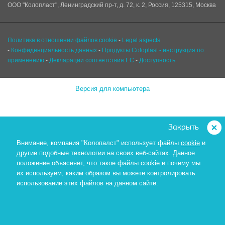
ООО "Колопласт", Ленинградский пр-т, д. 72, к. 2, Россия, 125315, Москва
Политика в отношении файлов cookie
-
Legal aspects
-
Конфиденциальность данных
-
Продукты Coloplast - инструкция по
применению
-
Декларации соответствия ЕС
-
Доступность
Версия для компьютера
Закрыть
Внимание, компания "Колопалст" использует файлы
cookie
и
другие подобные технологии на своих веб-сайтах. Данное
положение объясняет, что такое файлы
cookie
и почему мы
их используем,
каким образом вы можете контролировать
использование этих файлов на данном сайте.