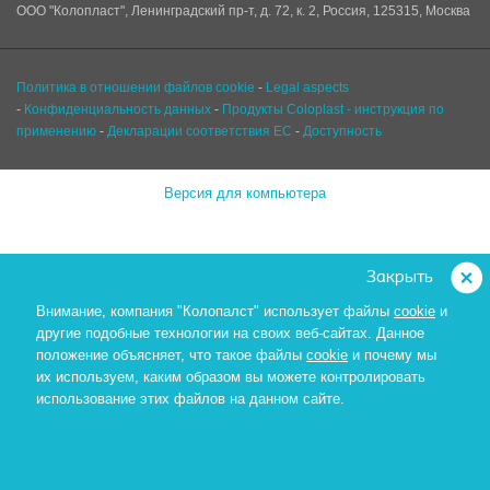
ООО "Колопласт", Ленинградский пр-т, д. 72, к. 2, Россия, 125315, Москва
Политика в отношении файлов cookie
-
Legal aspects
-
Конфиденциальность данных
-
Продукты Coloplast - инструкция по
применению
-
Декларации соответствия ЕС
-
Доступность
Версия для компьютера
Закрыть
Внимание, компания "Колопалст" использует файлы
cookie
и
другие подобные технологии на своих веб-сайтах. Данное
положение объясняет, что такое файлы
cookie
и почему мы
их используем,
каким образом вы можете контролировать
использование этих файлов на данном сайте.