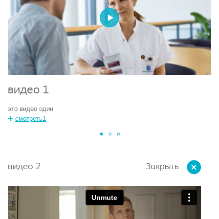
видео 1
в
это видео один
эт
смотреть1
Закрыть
видео 2