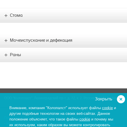
Стома
Мочеиспускание и дефекация
Раны
ООО "Колопласт", Ленинградский пр-т, д. 72, к. 2, Россия, 125315, Москва
Закрыть
Внимание, компания "Колопалст" использует файлы
cookie
и
другие подобные технологии на своих веб-сайтах. Данное
Политика в отношении файлов cookie
-
Legal aspects
положение объясняет, что такое файлы
cookie
и почему мы
-
Конфиденциальность данных
-
Продукты Coloplast - инструкция по
их используем,
каким образом вы можете контролировать