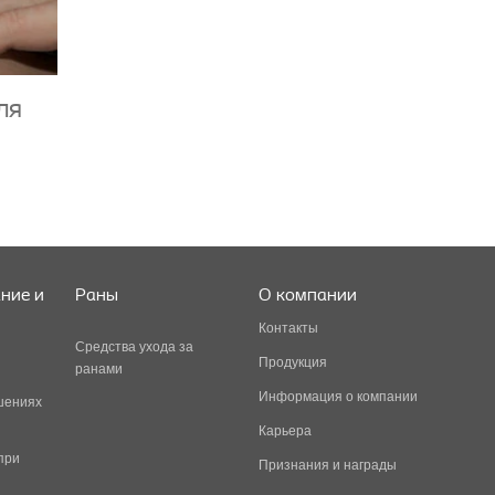
ля
ние и
Раны
О компании
Контакты
Средства ухода за
Продукция
ранами
Информация о компании
шениях
Карьера
при
Признания и награды