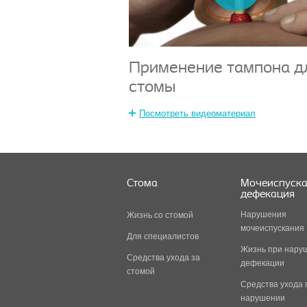
Применение тампона д
стомы
Посмотреть видеоматериал
Стома
Мочеиспуска
дефекация
Нарушения
Жизнь со стомой
мочеиспускания
Для специалистов
Жизнь при нару
Средства ухода за
дефекации
стомой
Средства ухода 
нарушении